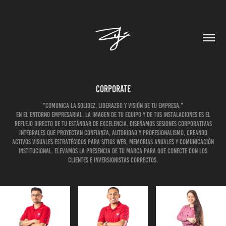
Corporate
"Comunica la solidez, liderazgo y visión de tu empresa."
En el entorno empresarial, la imagen de tu equipo y de tus instalaciones es el
reflejo directo de tu estándar de excelencia. Diseñamos sesiones corporativas
integrales que proyectan confianza, autoridad y profesionalismo, creando
activos visuales estratégicos para sitios web, memorias anuales y comunicación
institucional. Elevamos la presencia de tu marca para que conecte con los
clientes e inversionistas correctos.